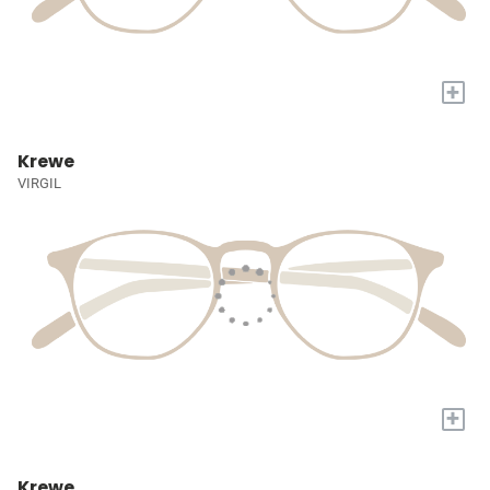
+
Krewe
VIRGIL
+
Krewe