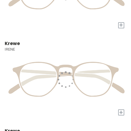
+
Krewe
IRENE
+
Krewe