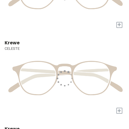
+
Krewe
CELESTE
+
Krewe